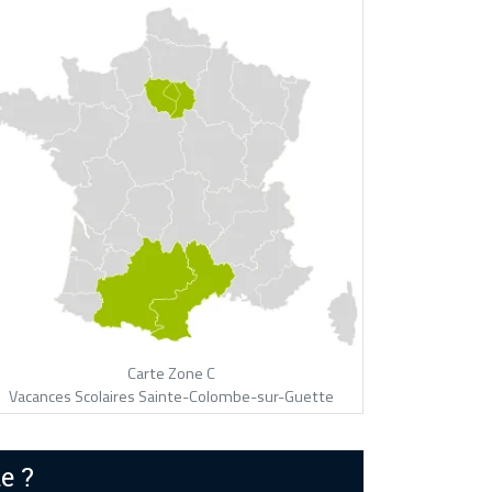
Carte Zone C
Vacances Scolaires Sainte-Colombe-sur-Guette
e ?