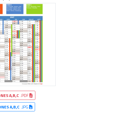
NES A,B,C
.PDF
ONES A,B,C
.JPG