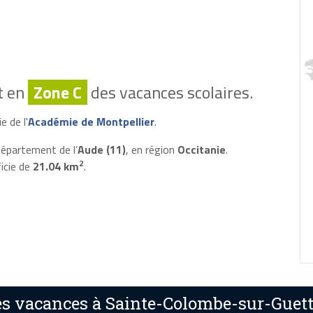
t en
Zone C
des vacances scolaires.
e de l'
Académie de Montpellier
.
épartement de l’
Aude (11)
, en région
Occitanie
.
2
icie de
21.04 km
.
s vacances à Sainte-Colombe-sur-Guett