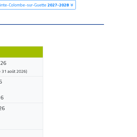
Sainte-Colombe-sur-Guette
2027-2028
026
e
31 août 2026
)
6
26
26