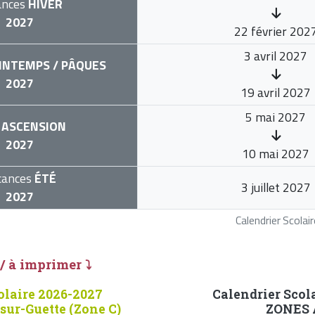
ances
HIVER
2027
22 février 202
3 avril 2027
INTEMPS / PÂQUES
2027
19 avril 2027
5 mai 2027
ASCENSION
2027
10 mai 2027
cances
ÉTÉ
3 juillet 2027
2027
Calendrier Scola
 / à imprimer ⤵
olaire 2026-2027
Calendrier Scol
sur-Guette (Zone C)
ZONES A