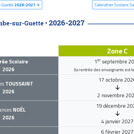
r-Guette
2026-2027
Calendrier Scolaire 
2026-2027
mbe-sur-Guette •
Zone C
er
rée Scolaire
1
septembre 2
2026
(la rentrée des enseignants est l
17 octobre 202
es
TOUSSAINT
2026
2 novembre 20
19 décembre 20
ances
NOËL
2026
4 janvier 2027
6 février 2027