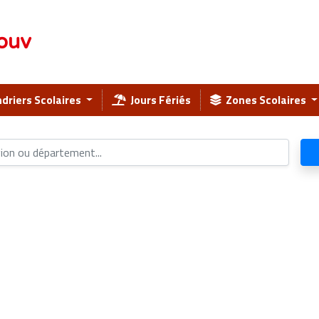
ouv
driers Scolaires
Jours Fériés
Zones Scolaires