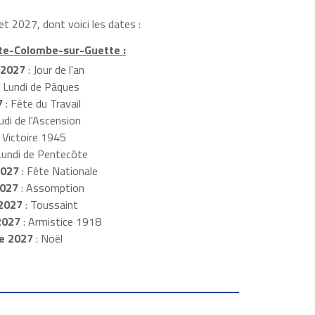
t 2027, dont voici les dates :
nte-Colombe-sur-Guette :
 2027
: Jour de l'an
: Lundi de Pâques
7
: Fête du Travail
udi de l'Ascension
 Victoire 1945
Lundi de Pentecôte
2027
: Fête Nationale
2027
: Assomption
2027
: Toussaint
2027
: Armistice 1918
e 2027
: Noël