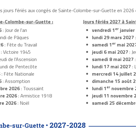
les jours fériés aux congés de Sainte-Colombe-sur-Guette en 2026 e
nte-Colombe-sur-Guette :
Jours fériés 2027 à Sai
er
6
: Jour de l'an
vendredi 1
janvier
undi de Pâques
lundi 29 mars 2027
er
26
: Fête du Travail
samedi 1
mai 202
: Victoire 1945
jeudi 6 mai 2027
: Je
eudi de l'Ascension
samedi 8 mai 2027
:
Lundi de Pentecôte
lundi 17 mai 2027
: 
6
: Fête Nationale
mercredi 14 juillet 
6
: Assomption
dimanche 15 août 
er
bre 2026
: Toussaint
lundi 1
novembre 
re 2026
: Armistice 1918
jeudi 11 novembre 
re 2026
: Noël
samedi 25 décembr
2027-2028
mbe-sur-Guette •