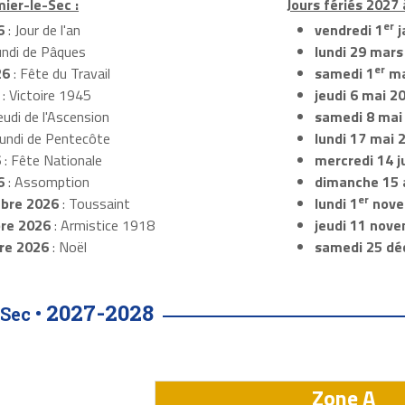
mier-le-Sec :
Jours fériés 2027 
er
6
: Jour de l'an
vendredi 1
j
undi de Pâques
lundi 29 mars
er
26
: Fête du Travail
samedi 1
ma
: Victoire 1945
jeudi 6 mai 2
eudi de l'Ascension
samedi 8 mai
Lundi de Pentecôte
lundi 17 mai 
6
: Fête Nationale
mercredi 14 ju
6
: Assomption
dimanche 15 
er
bre 2026
: Toussaint
lundi 1
nove
re 2026
: Armistice 1918
jeudi 11 nov
re 2026
: Noël
samedi 25 dé
2027-2028
Sec •
Zone A