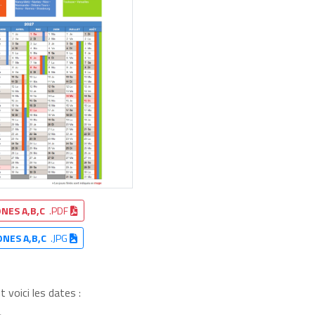
NES A,B,C
.PDF
ONES A,B,C
.JPG
 voici les dates :