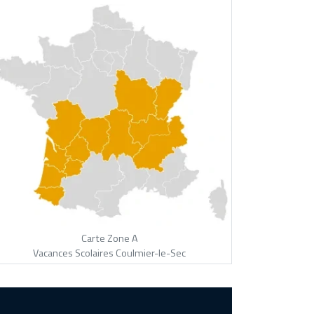
Carte Zone A
Vacances Scolaires Coulmier-le-Sec