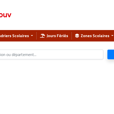
ouv
driers Scolaires
Jours Fériés
Zones Scolaires