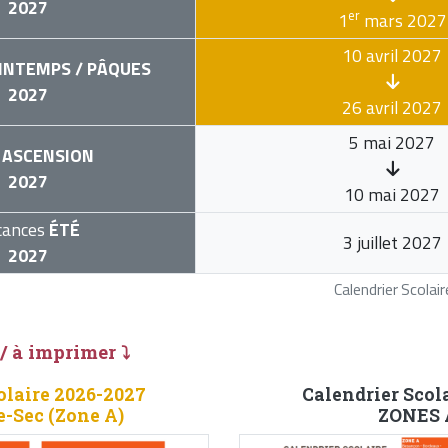
2027
er
1
mars 2027
10 avril 2027
INTEMPS / PÂQUES
2027
26 avril 2027
5 mai 2027
ASCENSION
2027
10 mai 2027
cances
ÉTÉ
3 juillet 2027
2027
Calendrier Scola
 / à imprimer ⤵
olaire 2026-2027
Calendrier Scol
e-Sec (Zone A)
ZONES A