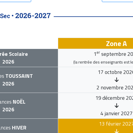
2026-2027
Sec •
Zone A
er
rée Scolaire
1
septembre 2
2026
(la rentrée des enseignants est l
17 octobre 202
es
TOUSSAINT
2026
2 novembre 20
19 décembre 20
ances
NOËL
2026
4 janvier 2027
13 février 202
ances
HIVER