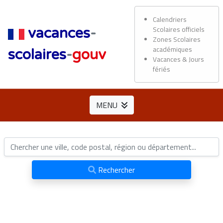
Calendriers
Scolaires officiels
vacances
-
Zones Scolaires
académiques
scolaires
-
gouv
Vacances & Jours
fériés
MENU
Rechercher