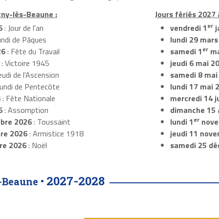
gny-lès-Beaune :
Jours fériés 2027
er
6
: Jour de l'an
vendredi 1
j
undi de Pâques
lundi 29 mars
er
26
: Fête du Travail
samedi 1
ma
: Victoire 1945
jeudi 6 mai 2
eudi de l'Ascension
samedi 8 mai
Lundi de Pentecôte
lundi 17 mai 
6
: Fête Nationale
mercredi 14 ju
6
: Assomption
dimanche 15 
er
bre 2026
: Toussaint
lundi 1
nove
re 2026
: Armistice 1918
jeudi 11 nov
re 2026
: Noël
samedi 25 dé
2027-2028
-Beaune •