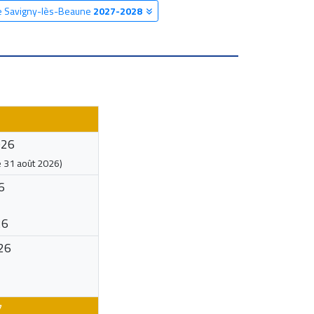
re Savigny-lès-Beaune
2027-2028
026
e
31 août 2026
)
6
26
26
7