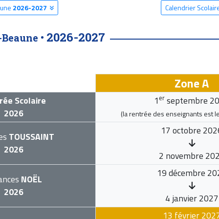
eaune
2026-2027
Calendrier Scolai
2026-2027
-Beaune •
Zone A
er
rée Scolaire
1
septembre 2
2026
(la rentrée des enseignants est l
17 octobre 202
es
TOUSSAINT
2026
2 novembre 20
19 décembre 20
ances
NOËL
2026
4 janvier 2027
13 février 202