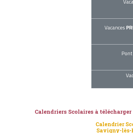
Vac
Vacances
PR
Pont
Va
Calendriers Scolaires à télécharger
Calendrier Sc
Savigny-lès-