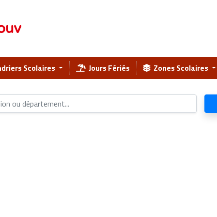
ouv
driers Scolaires
Jours Fériés
Zones Scolaires