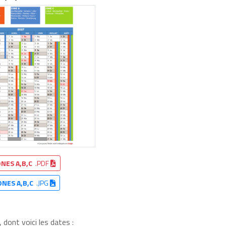
NES A,B,C
.PDF
ONES A,B,C
.JPG
dont voici les dates :