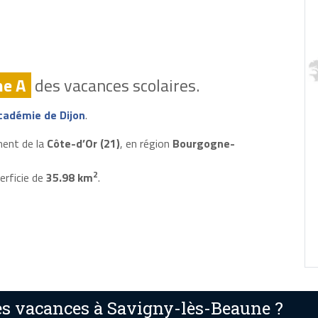
ne A
des vacances scolaires.
cadémie de Dijon
.
ment de la
Côte-d’Or (21)
, en région
Bourgogne-
2
erficie de
35.98 km
.
s vacances à Savigny-lès-Beaune ?