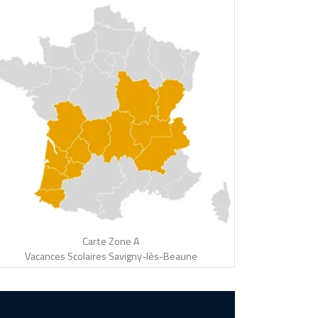
Carte Zone A
Vacances Scolaires Savigny-lès-Beaune