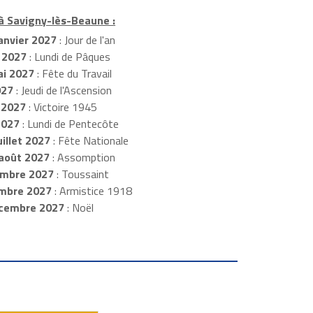
 à Savigny-lès-Beaune :
anvier 2027
: Jour de l'an
 2027
: Lundi de Pâques
i 2027
: Fête du Travail
027
: Jeudi de l'Ascension
 2027
: Victoire 1945
2027
: Lundi de Pentecôte
illet 2027
: Fête Nationale
août 2027
: Assomption
mbre 2027
: Toussaint
embre 2027
: Armistice 1918
cembre 2027
: Noël