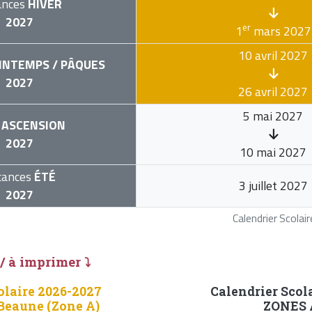
ances
HIVER
2027
er
1
mars 2027
10 avril 2027
INTEMPS / PÂQUES
2027
26 avril 2027
5 mai 2027
ASCENSION
2027
10 mai 2027
cances
ÉTÉ
3 juillet 2027
2027
Calendrier Scola
 / à imprimer ⤵
olaire 2026-2027
Calendrier Scol
Beaune (Zone A)
ZONES A