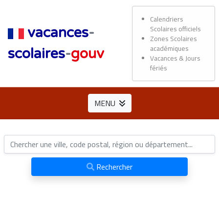
Calendriers
Scolaires officiels
vacances
-
Zones Scolaires
académiques
scolaires
-
gouv
Vacances & Jours
fériés
MENU
Rechercher