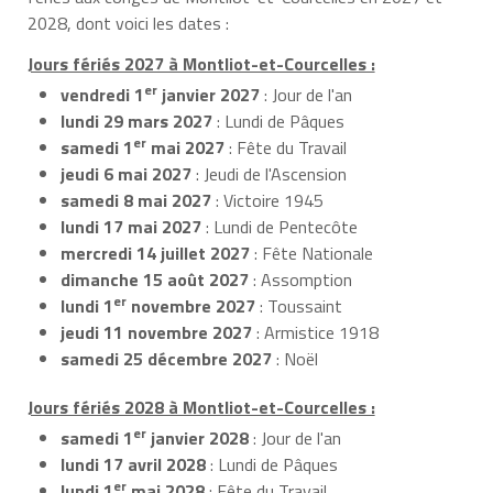
2028, dont voici les dates :
Jours fériés 2027 à Montliot-et-Courcelles :
er
vendredi 1
janvier 2027
: Jour de l'an
lundi 29 mars 2027
: Lundi de Pâques
er
samedi 1
mai 2027
: Fête du Travail
jeudi 6 mai 2027
: Jeudi de l'Ascension
samedi 8 mai 2027
: Victoire 1945
lundi 17 mai 2027
: Lundi de Pentecôte
mercredi 14 juillet 2027
: Fête Nationale
dimanche 15 août 2027
: Assomption
er
lundi 1
novembre 2027
: Toussaint
jeudi 11 novembre 2027
: Armistice 1918
samedi 25 décembre 2027
: Noël
Jours fériés 2028 à Montliot-et-Courcelles :
er
samedi 1
janvier 2028
: Jour de l'an
lundi 17 avril 2028
: Lundi de Pâques
er
lundi 1
mai 2028
: Fête du Travail