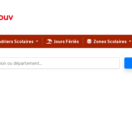
ouv
driers Scolaires
Jours Fériés
Zones Scolaires