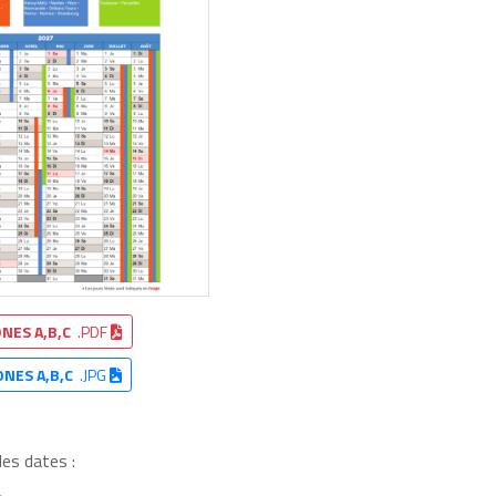
NES A,B,C
.PDF
ONES A,B,C
.JPG
les dates :