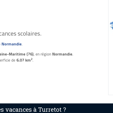
ances scolaires.
e Normandie
.
eine-Maritime (76)
, en région
Normandie
.
2
erficie de
6.07 km
.
s vacances à Turretot ?