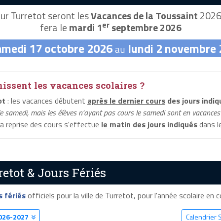
ur Turretot seront les
Vacances de la Toussaint
2026,
er
fera le
mardi 1
septembre 2026
amedi 17 octobre 2026
lundi 2 novembre
au
ssent les vacances scolaires ?
ot
: les vacances débutent
après le dernier cours
des jours indiq
le samedi, mais les élèves n'ayant pas cours le samedi sont en vacances 
la reprise des cours s'effectue
le matin
des jours indiqués
dans le
etot & Jours Fériés
s fériés
officiels pour la ville de Turretot, pour l'année scolaire en co
026-2027
Calendrier S