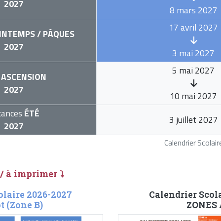
2027
8 mars 2027
17 avril 2027
INTEMPS / PÂQUES
2027
3 mai 2027
5 mai 2027
ASCENSION
2027
10 mai 2027
cances
ÉTÉ
3 juillet 2027
2027
Calendrier Scola
 / à imprimer ⤵
olaire 2026-2027
Calendrier Scol
t (Zone B)
ZONES A