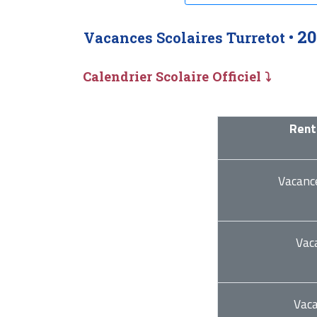
20
Vacances Scolaires Turretot •
Calendrier Scolaire Officiel ⤵
Rent
Vacanc
Vac
Vac