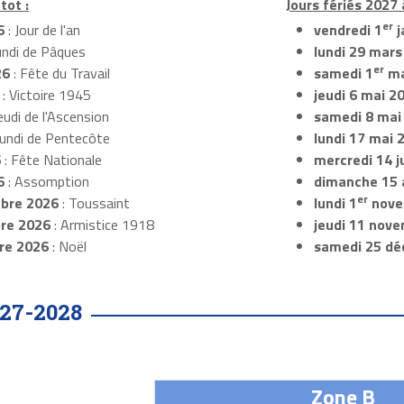
tot :
Jours fériés 2027 
er
6
: Jour de l'an
vendredi 1
j
undi de Pâques
lundi 29 mars
er
26
: Fête du Travail
samedi 1
ma
: Victoire 1945
jeudi 6 mai 2
eudi de l'Ascension
samedi 8 mai
Lundi de Pentecôte
lundi 17 mai 
6
: Fête Nationale
mercredi 14 ju
6
: Assomption
dimanche 15 
er
bre 2026
: Toussaint
lundi 1
nove
re 2026
: Armistice 1918
jeudi 11 nov
re 2026
: Noël
samedi 25 dé
27-2028
Zone B