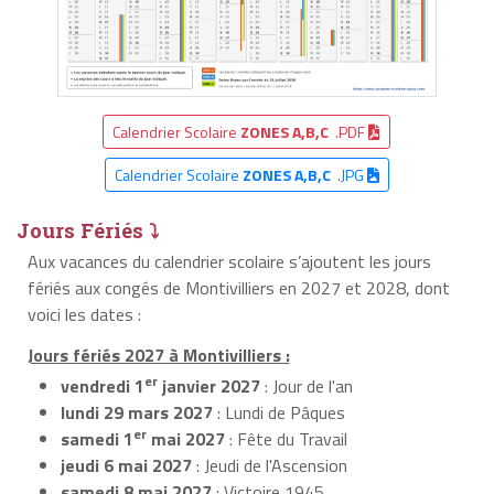
Calendrier Scolaire
ZONES A,B,C
.PDF
Calendrier Scolaire
ZONES A,B,C
.JPG
Jours Fériés ⤵
Aux vacances du calendrier scolaire s’ajoutent les jours
fériés aux congés de Montivilliers en 2027 et 2028, dont
voici les dates :
Jours fériés 2027 à Montivilliers :
er
vendredi 1
janvier 2027
: Jour de l'an
lundi 29 mars 2027
: Lundi de Pâques
er
samedi 1
mai 2027
: Fête du Travail
jeudi 6 mai 2027
: Jeudi de l'Ascension
samedi 8 mai 2027
: Victoire 1945