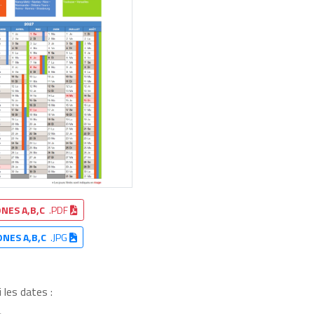
NES A,B,C
.PDF
ONES A,B,C
.JPG
 les dates :