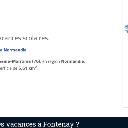
cances scolaires.
e Normandie
.
Seine-Maritime (76)
, en région
Normandie
.
2
erficie de
5.61 km
.
s vacances à Fontenay ?