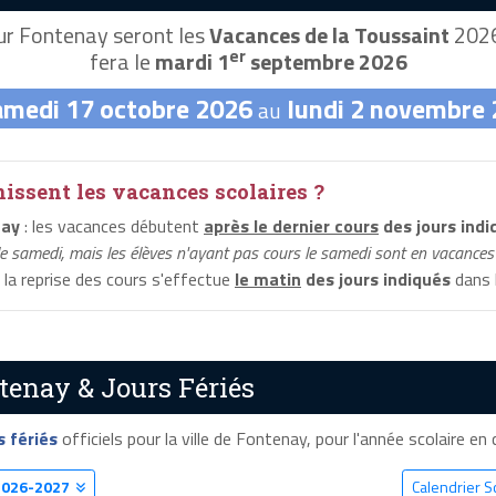
r Fontenay seront les
Vacances de la Toussaint
2026,
er
fera le
mardi 1
septembre 2026
amedi 17 octobre 2026
lundi 2 novembre
au
ssent les vacances scolaires ?
nay
: les vacances débutent
après le dernier cours
des jours indi
le samedi, mais les élèves n'ayant pas cours le samedi sont en vacances 
 la reprise des cours s'effectue
le matin
des jours indiqués
dans l
tenay & Jours Fériés
s fériés
officiels pour la ville de Fontenay, pour l'année scolaire en c
2026-2027
Calendrier S