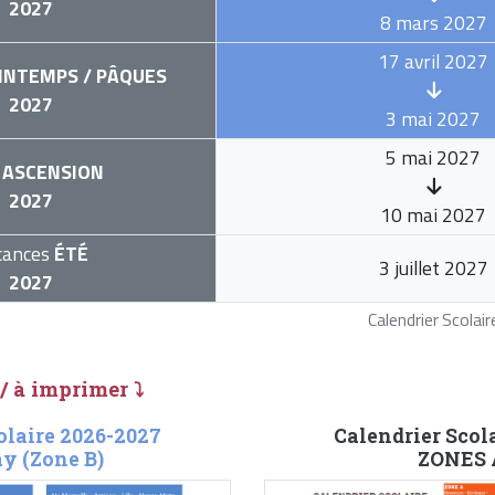
2027
8 mars 2027
17 avril 2027
INTEMPS / PÂQUES
2027
3 mai 2027
5 mai 2027
ASCENSION
2027
10 mai 2027
cances
ÉTÉ
3 juillet 2027
2027
Calendrier Scola
 / à imprimer ⤵
olaire 2026-2027
Calendrier Scol
y (Zone B)
ZONES A