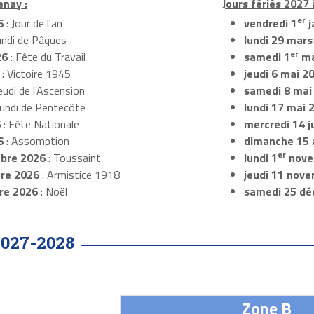
enay :
Jours fériés 2027 
er
6
: Jour de l'an
vendredi 1
j
undi de Pâques
lundi 29 mars
er
26
: Fête du Travail
samedi 1
ma
: Victoire 1945
jeudi 6 mai 2
eudi de l'Ascension
samedi 8 mai
Lundi de Pentecôte
lundi 17 mai 
6
: Fête Nationale
mercredi 14 ju
6
: Assomption
dimanche 15 
er
bre 2026
: Toussaint
lundi 1
nove
re 2026
: Armistice 1918
jeudi 11 nov
re 2026
: Noël
samedi 25 dé
2027-2028
Zone B