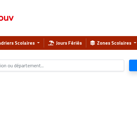
ouv
driers Scolaires
Jours Fériés
Zones Scolaires