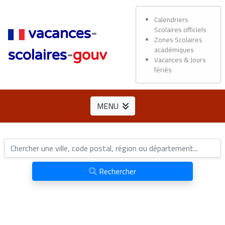
Calendriers
Scolaires officiels
vacances
-
Zones Scolaires
académiques
scolaires
-
gouv
Vacances & Jours
fériés
MENU
Rechercher