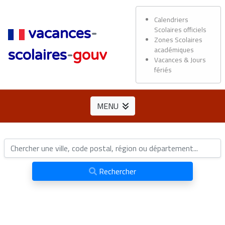
Calendriers
Scolaires officiels
vacances
-
Zones Scolaires
académiques
scolaires
-
gouv
Vacances & Jours
fériés
MENU
Rechercher