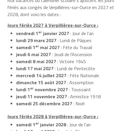
Aux vacances du calendrier scolaire s’ajoutent les jours
fériés aux congés de Verpillières-sur-Ource en 2027 et
2028, dont voici les dates :
Jours fériés 2027 à Verpillières-sur-Ource :
er
vendredi 1
janvier 2027
: Jour de l'an
lundi 29 mars 2027
: Lundi de Pâques
er
samedi 1
mai 2027
: Fête du Travail
jeudi 6 mai 2027
: Jeudi de l'Ascension
samedi 8 mai 2027
: Victoire 1945
lundi 17 mai 2027
: Lundi de Pentecôte
mercredi 14 juillet 2027
: Fête Nationale
dimanche 15 août 2027
: Assomption
er
lundi 1
novembre 2027
: Toussaint
jeudi 11 novembre 2027
: Armistice 1918
samedi 25 décembre 2027
: Noël
Jours fériés 2028 à Verpillières-sur-Ource :
er
samedi 1
janvier 2028
: Jour de l'an