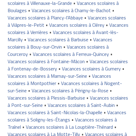
scolaires à Villenauxe-la-Grande
•
Vacances scolaires à
Boulages
•
Vacances scolaires à Charny-le-Bachot
•
Vacances scolaires à Plancy-l'Abbaye
•
Vacances scolaires
à Viâpres-le-Petit
•
Vacances scolaires à Clérey
•
Vacances
scolaires à Verrières
•
Vacances scolaires à Avant-lès-
Marcilly
•
Vacances scolaires à Barbuise
•
Vacances
scolaires à Bouy-sur-Orvin
•
Vacances scolaires à
Courceroy
•
Vacances scolaires à Ferreux-Quincey
•
Vacances scolaires à Fontaine-Mâcon
•
Vacances scolaires
à Fontenay-de-Bossery
•
Vacances scolaires à Gumery
•
Vacances scolaires à Marnay-sur-Seine
•
Vacances
scolaires à Montpothier
•
Vacances scolaires à Nogent-
sur-Seine
•
Vacances scolaires à Périgny-la-Rose
•
Vacances scolaires à Plessis-Barbuise
•
Vacances scolaires
à Pont-sur-Seine
•
Vacances scolaires à Saint-Aubin
•
Vacances scolaires à Saint-Nicolas-la-Chapelle
•
Vacances
scolaires à Soligny-les-Étangs
•
Vacances scolaires à
Traînel
•
Vacances scolaires à La Louptière-Thénard
•
Vacances scolaires à La Motte-Tilly
•
Vacances scolaires à