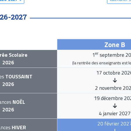
26-2027
Zone B
er
rée Scolaire
1
septembre 2
2026
(la rentrée des enseignants est l
17 octobre 202
es
TOUSSAINT
2026
2 novembre 20
19 décembre 20
ances
NOËL
2026
4 janvier 2027
20 février 202
ances
HIVER