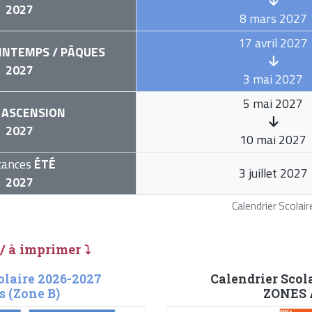
2027
8 mars 2027
17 avril 2027
INTEMPS / PÂQUES
2027
3 mai 2027
5 mai 2027
ASCENSION
2027
10 mai 2027
cances
ÉTÉ
3 juillet 2027
2027
Calendrier Scola
 / à imprimer ⤵
olaire 2026-2027
Calendrier Scol
s (Zone B)
ZONES A