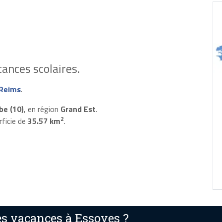
ances scolaires.
Reims
.
be (10)
, en région
Grand Est
.
2
rficie de
35.57 km
.
s vacances à Essoyes ?