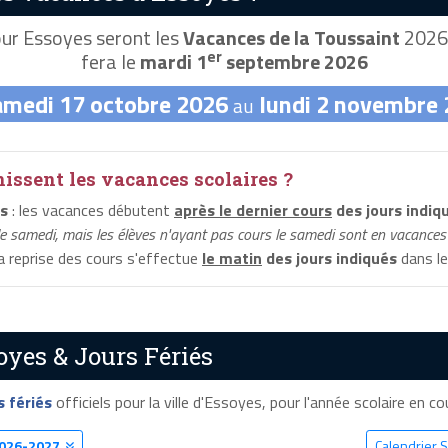
ur Essoyes seront les
Vacances de la Toussaint
2026,
er
fera le
mardi 1
septembre 2026
amedi 17 octobre 2026
lundi 2 novembre
au
ssent les vacances scolaires ?
s
: les vacances débutent
après le dernier cours
des jours indiq
le samedi, mais les élèves n'ayant pas cours le samedi sont en vacances 
la reprise des cours s'effectue
le matin
des jours indiqués
dans le
oyes & Jours Fériés
s fériés
officiels pour la ville d'Essoyes, pour l'année scolaire en cou
026-2027
Calendrier 