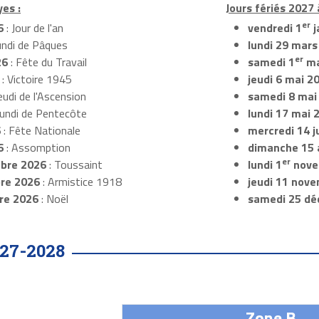
yes :
Jours fériés 2027 
er
6
: Jour de l'an
vendredi 1
j
undi de Pâques
lundi 29 mars
er
26
: Fête du Travail
samedi 1
ma
: Victoire 1945
jeudi 6 mai 2
eudi de l'Ascension
samedi 8 mai
Lundi de Pentecôte
lundi 17 mai 
6
: Fête Nationale
mercredi 14 ju
6
: Assomption
dimanche 15 
er
bre 2026
: Toussaint
lundi 1
nove
re 2026
: Armistice 1918
jeudi 11 nov
re 2026
: Noël
samedi 25 dé
27-2028
Zone B