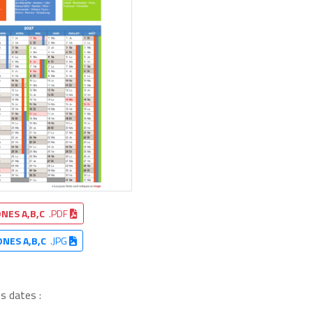
NES A,B,C
.PDF
ONES A,B,C
.JPG
s dates :