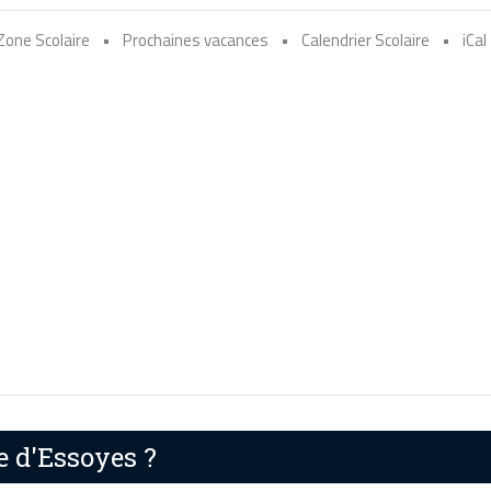
Zone Scolaire
•
Prochaines vacances
•
Calendrier Scolaire
•
iCal
e d'Essoyes ?