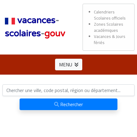
Calendriers
Scolaires officiels
vacances
-
Zones Scolaires
académiques
scolaires
-
gouv
Vacances & Jours
fériés
MENU
Rechercher