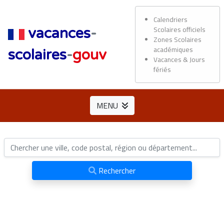
Calendriers
Scolaires officiels
vacances
-
Zones Scolaires
académiques
scolaires
-
gouv
Vacances & Jours
fériés
MENU
Rechercher