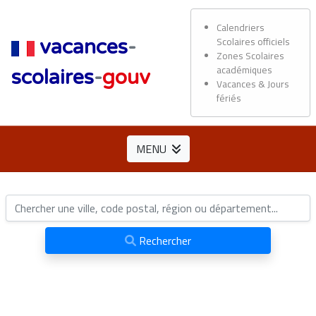
Calendriers
Scolaires officiels
vacances
-
Zones Scolaires
académiques
scolaires
-
gouv
Vacances & Jours
fériés
MENU
Rechercher