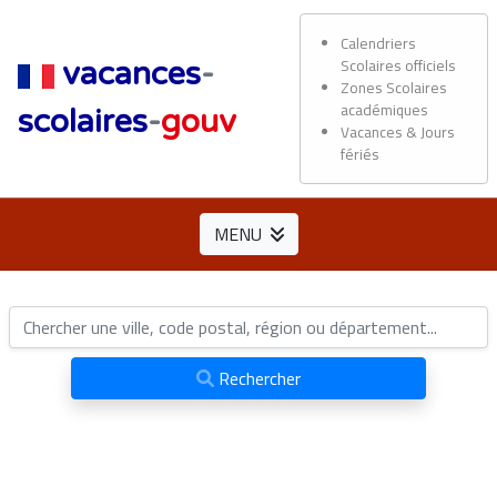
Calendriers
Scolaires officiels
vacances
-
Zones Scolaires
académiques
scolaires
-
gouv
Vacances & Jours
fériés
MENU
Rechercher