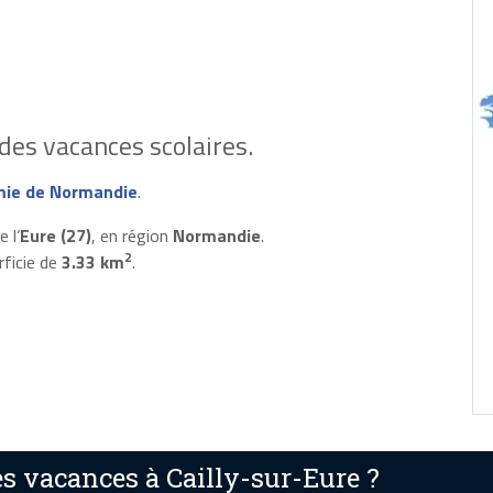
des vacances scolaires.
ie de Normandie
.
 l’
Eure (27)
, en région
Normandie
.
2
rficie de
3.33 km
.
s vacances à Cailly-sur-Eure ?