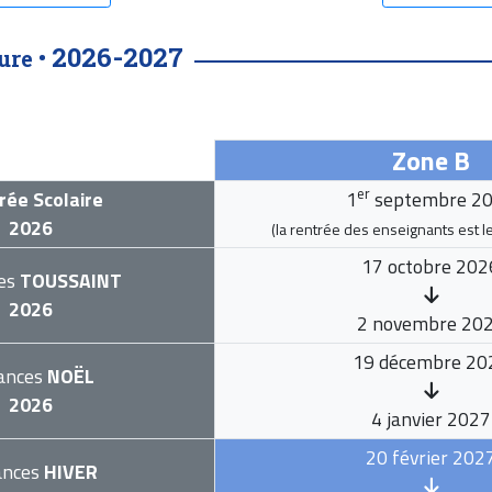
2026-2027
ure •
Zone B
er
rée Scolaire
1
septembre 2
2026
(la rentrée des enseignants est l
17 octobre 202
es
TOUSSAINT
2026
2 novembre 20
19 décembre 20
ances
NOËL
2026
4 janvier 2027
20 février 202
ances
HIVER