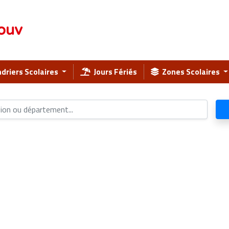
ouv
driers Scolaires
Jours Fériés
Zones Scolaires