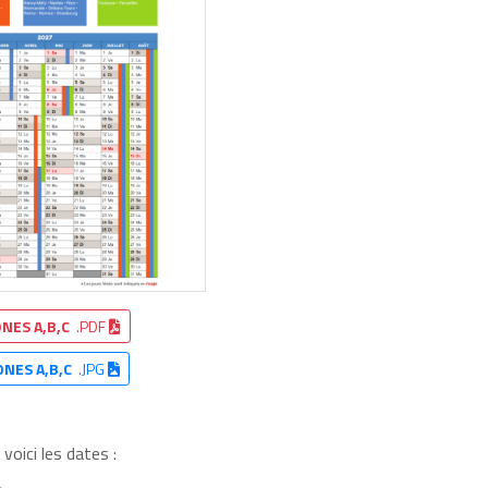
NES A,B,C
.PDF
ONES A,B,C
.JPG
voici les dates :