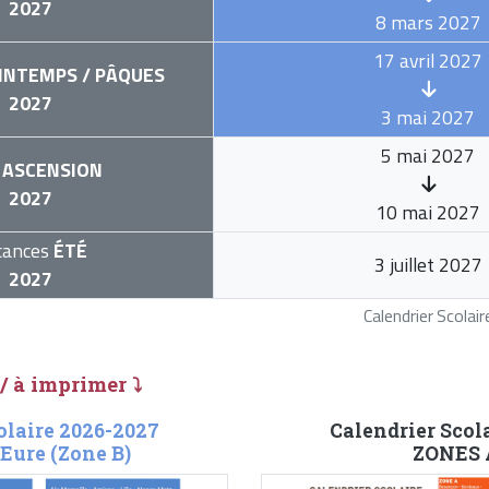
2027
8 mars 2027
17 avril 2027
INTEMPS / PÂQUES
2027
3 mai 2027
5 mai 2027
ASCENSION
2027
10 mai 2027
cances
ÉTÉ
3 juillet 2027
2027
Calendrier Scola
 / à imprimer ⤵
olaire 2026-2027
Calendrier Scol
-Eure (Zone B)
ZONES A