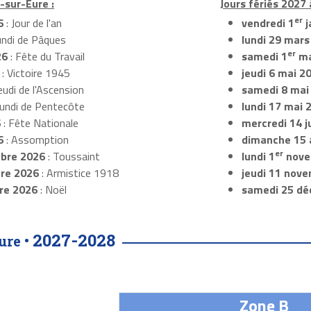
y-sur-Eure :
Jours fériés 2027 
er
6
: Jour de l'an
vendredi 1
j
undi de Pâques
lundi 29 mars
er
26
: Fête du Travail
samedi 1
ma
: Victoire 1945
jeudi 6 mai 2
eudi de l'Ascension
samedi 8 mai
Lundi de Pentecôte
lundi 17 mai 
6
: Fête Nationale
mercredi 14 ju
6
: Assomption
dimanche 15 
er
bre 2026
: Toussaint
lundi 1
nove
re 2026
: Armistice 1918
jeudi 11 nov
re 2026
: Noël
samedi 25 dé
2027-2028
ure •
Zone B