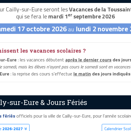
r Cailly-sur-Eure seront les
Vacances de la Toussain
er
qui se fera le
mardi 1
septembre 2026
amedi 17 octobre 2026
lundi 2 novembre
au
ssent les vacances scolaires ?
sur-Eure
: les vacances débutent
après le dernier cours
des jour
le samedi, mais les élèves n'ayant pas cours le samedi sont en vacances 
-Eure
: la reprise des cours s'effectue
le matin
des jours indiqués
ly-sur-Eure & Jours Fériés
s fériés
officiels pour la ville de Cailly-sur-Eure, pour l'année scolair
re
2026-2027
Calendrier Scol