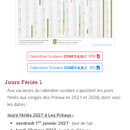
Calendrier Scolaire
ZONES A,B,C
.PDF
Calendrier Scolaire
ZONES A,B,C
.JPG
Jours Fériés ⤵
Aux vacances du calendrier scolaire s’ajoutent les jours
fériés aux congés des Préaux en 2027 et 2028, dont voici
les dates :
Jours fériés 2027 à Les Préaux :
er
vendredi 1
janvier 2027
: Jour de l'an
lundi 29 mars 2027
: Lundi de Pâques