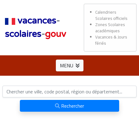
Calendriers
Scolaires officiels
vacances
-
Zones Scolaires
académiques
scolaires
-
gouv
Vacances & Jours
fériés
MENU
Rechercher