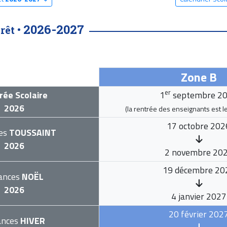
2026-2027
rêt •
Zone B
er
rée Scolaire
1
septembre 2
2026
(la rentrée des enseignants est l
17 octobre 202
es
TOUSSAINT
2026
2 novembre 20
19 décembre 20
ances
NOËL
2026
4 janvier 2027
20 février 202
ances
HIVER