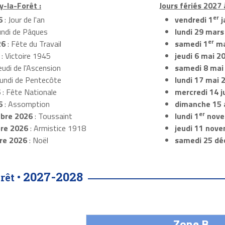
y-la-Forêt :
Jours fériés 2027 
er
6
: Jour de l'an
vendredi 1
j
undi de Pâques
lundi 29 mars
er
26
: Fête du Travail
samedi 1
ma
: Victoire 1945
jeudi 6 mai 2
eudi de l'Ascension
samedi 8 mai
Lundi de Pentecôte
lundi 17 mai 
6
: Fête Nationale
mercredi 14 ju
6
: Assomption
dimanche 15 
er
bre 2026
: Toussaint
lundi 1
nove
re 2026
: Armistice 1918
jeudi 11 nov
re 2026
: Noël
samedi 25 dé
2027-2028
rêt •
Zone B