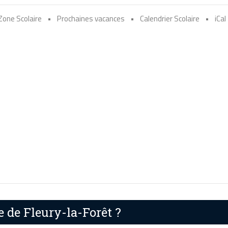
Zone Scolaire
•
Prochaines vacances
•
Calendrier Scolaire
•
iCal
e de Fleury-la-Forêt ?