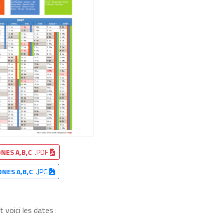
NES A,B,C
.PDF
ONES A,B,C
.JPG
 voici les dates :