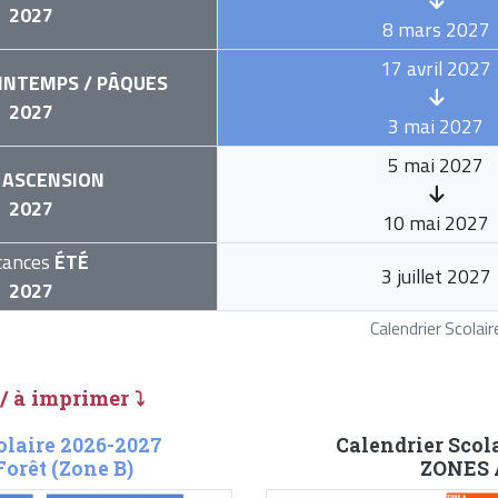
2027
8 mars 2027
17 avril 2027
INTEMPS / PÂQUES
2027
3 mai 2027
5 mai 2027
ASCENSION
2027
10 mai 2027
cances
ÉTÉ
3 juillet 2027
2027
Calendrier Scola
 / à imprimer ⤵
olaire 2026-2027
Calendrier Scol
Forêt (Zone B)
ZONES A