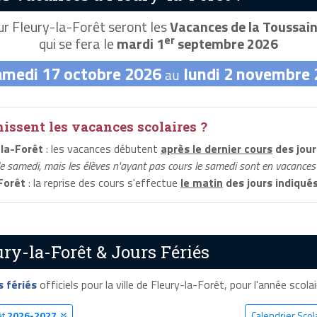
r Fleury-la-Forêt seront les
Vacances de la Toussain
er
qui se fera le
mardi 1
septembre 2026
amedi 17 octobre 2026
lundi 2 novembre
au
ssent les vacances scolaires ?
la-Forêt
: les vacances débutent
après le dernier cours
des jour
le samedi, mais les élèves n'ayant pas cours le samedi sont en vacances 
Forêt
: la reprise des cours s'effectue
le matin
des jours indiqué
ry-la-Forêt & Jours Fériés
s fériés
officiels pour la ville de Fleury-la-Forêt, pour l'année scolai
êt
2026-2027
Calendrier Scol