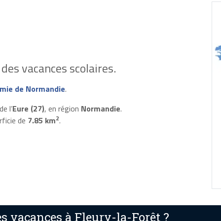
des vacances scolaires.
mie de Normandie
.
e l’
Eure (27)
, en région
Normandie
.
2
rficie de
7.85 km
.
 vacances à Fleury-la-Forêt ?