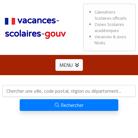
Calendriers
Scolaires officiels
vacances
-
Zones Scolaires
académiques
scolaires
-
gouv
Vacances & Jours
fériés
MENU
Rechercher