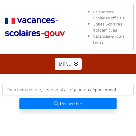
Calendriers
Scolaires officiels
vacances
-
Zones Scolaires
académiques
scolaires
-
gouv
Vacances & Jours
fériés
MENU
Rechercher