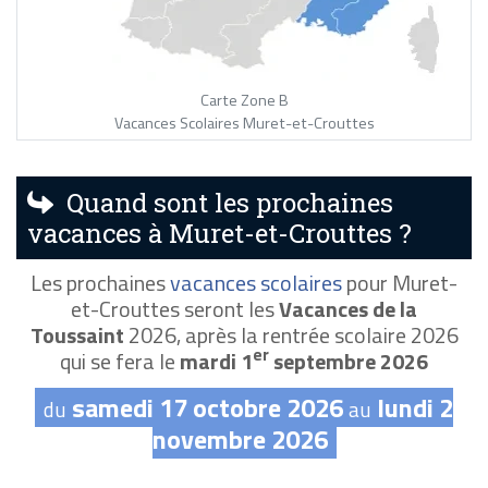
Carte Zone B
Vacances Scolaires Muret-et-Crouttes
Quand sont les prochaines
vacances à Muret-et-Crouttes ?
Les prochaines
vacances scolaires
pour Muret-
et-Crouttes seront les
Vacances de la
Toussaint
2026, après la rentrée scolaire 2026
er
qui se fera le
mardi 1
septembre 2026
samedi 17 octobre 2026
lundi 2
du
au
novembre 2026