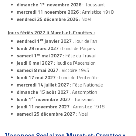
er
dimanche 1
novembre 2026
: Toussaint
mercredi 11 novembre 2026
: Armistice 1918
vendredi 25 décembre 2026
: Noël
Jours fériés 2027 à Muret-et-Crouttes :
er
vendredi 1
janvier 2027
: Jour de l'an
lundi 29 mars 2027
: Lundi de Pâques
er
samedi 1
mai 2027
: Fête du Travail
jeudi 6 mai 2027
: Jeudi de l'Ascension
samedi 8 mai 2027
: Victoire 1945
lundi 17 mai 2027
: Lundi de Pentecôte
mercredi 14 juillet 2027
: Fête Nationale
dimanche 15 août 2027
: Assomption
er
lundi 1
novembre 2027
: Toussaint
jeudi 11 novembre 2027
: Armistice 1918
samedi 25 décembre 2027
: Noël
Vacances Scolaires Muret-et-Crouttes •