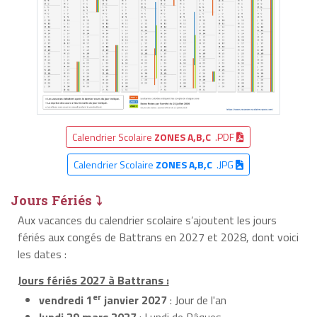
Calendrier Scolaire
ZONES A,B,C
.PDF
Calendrier Scolaire
ZONES A,B,C
.JPG
Jours Fériés ⤵
Aux vacances du calendrier scolaire s’ajoutent les jours
fériés aux congés de Battrans en 2027 et 2028, dont voici
les dates :
Jours fériés 2027 à Battrans :
er
vendredi 1
janvier 2027
: Jour de l'an
lundi 29 mars 2027
: Lundi de Pâques