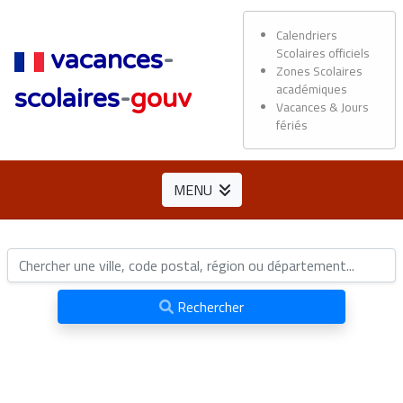
Calendriers
Scolaires officiels
vacances
-
Zones Scolaires
académiques
scolaires
-
gouv
Vacances & Jours
fériés
MENU
Rechercher