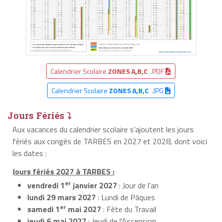
Calendrier Scolaire
ZONES A,B,C
.PDF
Calendrier Scolaire
ZONES A,B,C
.JPG
Jours Fériés ⤵
Aux vacances du calendrier scolaire s’ajoutent les jours
fériés aux congés de TARBES en 2027 et 2028, dont voici
les dates :
Jours fériés 2027 à TARBES :
er
vendredi 1
janvier 2027
: Jour de l'an
lundi 29 mars 2027
: Lundi de Pâques
er
samedi 1
mai 2027
: Fête du Travail
jeudi 6 mai 2027
: Jeudi de l'Ascension