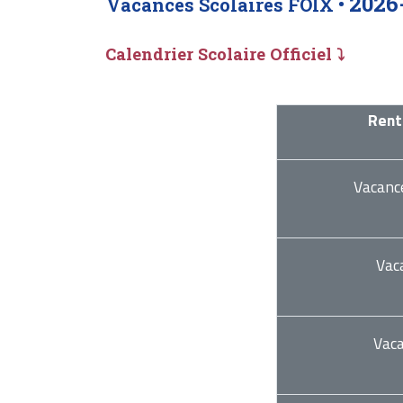
2026
Vacances Scolaires FOIX •
Calendrier Scolaire Officiel ⤵
Rent
Vacanc
Vac
Vac