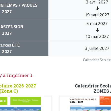
3 avril 2027
INTEMPS / PÂQUES
2027
19 avril 2027
5 mai 2027
ASCENSION
2027
10 mai 2027
cances
ÉTÉ
3 juillet 2027
2027
Calendrier Scola
 / à imprimer ⤵
olaire 2026-2027
Calendrier Scol
(Zone C)
ZONES A