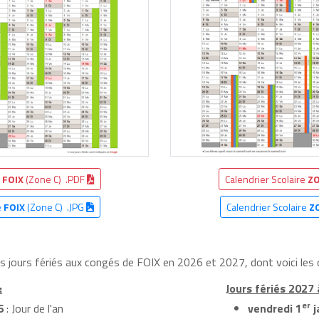
e
FOIX
(Zone C) .PDF
Calendrier Scolaire
ZO
e
FOIX
(Zone C) .JPG
Calendrier Scolaire
Z
es jours fériés aux congés de FOIX en 2026 et 2027, dont voici les 
:
Jours fériés 2027 
er
6
: Jour de l'an
vendredi 1
j