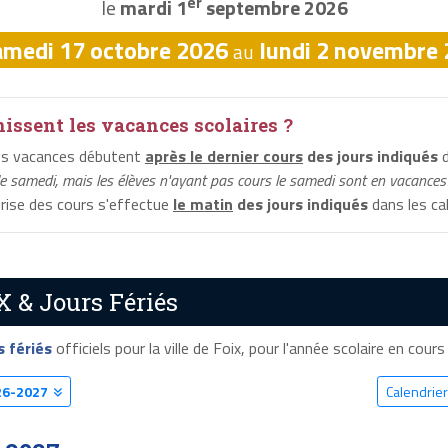
er
le
mardi 1
septembre 2026
amedi 17 octobre 2026
lundi 2 novembre
au
ssent les vacances scolaires ?
les vacances débutent
après le dernier cours
des jours indiqués
d
le samedi, mais les élèves n'ayant pas cours le samedi sont en vacances 
eprise des cours s'effectue
le matin
des jours indiqués
dans les cal
X & Jours Fériés
s fériés
officiels pour la ville de Foix, pour l'année scolaire en cours 
26-2027
Calendrier