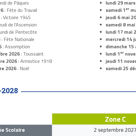
undi de Pâques
lundi 29 mars
er
26
: Fête du Travail
samedi 1
ma
: Victoire 1945
jeudi 6 mai 2
eudi de l'Ascension
samedi 8 mai
Lundi de Pentecôte
lundi 17 mai 
6
: Fête Nationale
mercredi 14 ju
6
: Assomption
dimanche 15 
er
bre 2026
: Toussaint
lundi 1
nove
re 2026
: Armistice 1918
jeudi 11 nov
re 2026
: Noël
samedi 25 dé
-2028
Zone C
e Scolaire
2 septembre 202