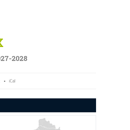
X
027-2028
x
•
iCal