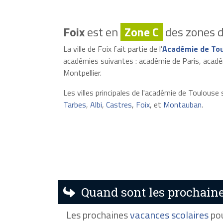
Foix
est en
Zone C
des zones d
La ville de Foix fait partie de l'
Académie de To
académies suivantes : académie de Paris, académ
Montpellier.
Les villes principales de l'académie de Toulouse 
Tarbes
,
Albi
,
Castres
,
Foix
, et
Montauban
.
Quand sont les prochaine
Les prochaines
vacances scolaires
pou