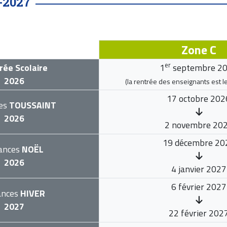
-2027
Zone C
er
rée Scolaire
1
septembre 2
2026
(la rentrée des enseignants est l
17 octobre 202
es
TOUSSAINT
2026
2 novembre 20
19 décembre 20
ances
NOËL
2026
4 janvier 2027
6 février 2027
ances
HIVER
2027
22 février 202