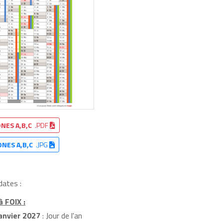
NES A,B,C
.PDF
ONES A,B,C
.JPG
dates :
à FOIX :
anvier 2027
: Jour de l'an