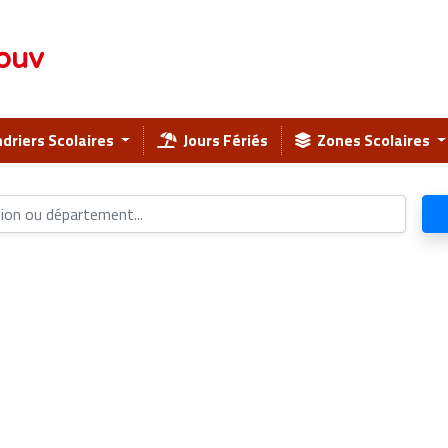
ouv
driers Scolaires
Jours Fériés
Zones Scolaires