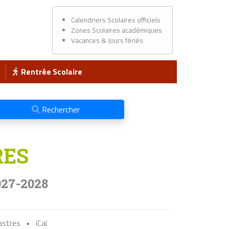
Calendriers Scolaires officiels
Zones Scolaires académiques
Vacances & Jours fériés
Rentrée Scolaire
Rechercher
RES
027-2028
Castres
•
iCal