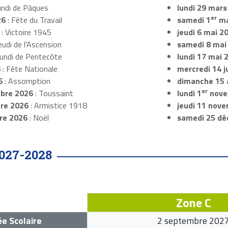
undi de Pâques
lundi 29 mars
er
26
: Fête du Travail
samedi 1
ma
: Victoire 1945
jeudi 6 mai 2
eudi de l'Ascension
samedi 8 mai
Lundi de Pentecôte
lundi 17 mai 
6
: Fête Nationale
mercredi 14 ju
6
: Assomption
dimanche 15 
er
bre 2026
: Toussaint
lundi 1
nove
re 2026
: Armistice 1918
jeudi 11 nov
re 2026
: Noël
samedi 25 dé
027-2028
Zone C
e Scolaire
2 septembre 202