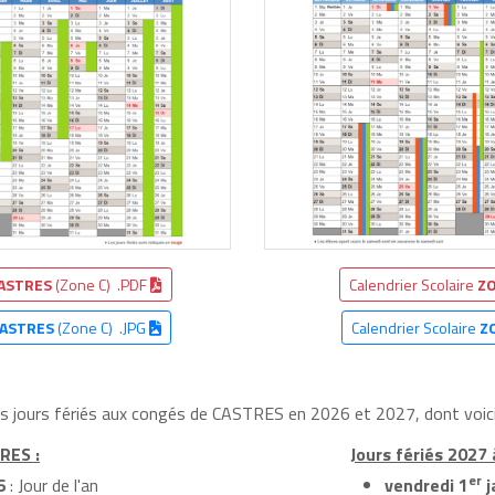
ASTRES
(Zone C) .PDF
Calendrier Scolaire
ZO
ASTRES
(Zone C) .JPG
Calendrier Scolaire
Z
les jours fériés aux congés de CASTRES en 2026 et 2027, dont voici
RES :
Jours fériés 2027
er
6
: Jour de l'an
vendredi 1
j