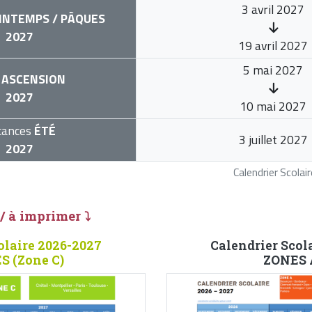
3 avril 2027
INTEMPS / PÂQUES
2027
19 avril 2027
5 mai 2027
ASCENSION
2027
10 mai 2027
cances
ÉTÉ
3 juillet 2027
2027
Calendrier Scola
 / à imprimer ⤵
olaire 2026-2027
Calendrier Scol
 (Zone C)
ZONES A