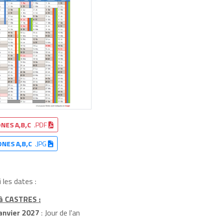
NES A,B,C
.PDF
ONES A,B,C
.JPG
 les dates :
 à CASTRES :
anvier 2027
: Jour de l'an