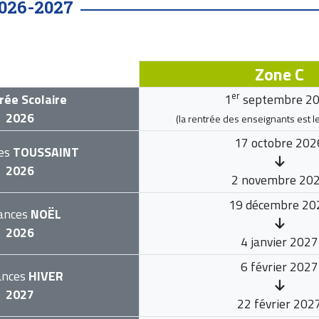
026-2027
Zone C
er
rée Scolaire
1
septembre 2
2026
(la rentrée des enseignants est l
17 octobre 202
es
TOUSSAINT
2026
2 novembre 20
19 décembre 20
ances
NOËL
2026
4 janvier 2027
6 février 2027
ances
HIVER
2027
22 février 202