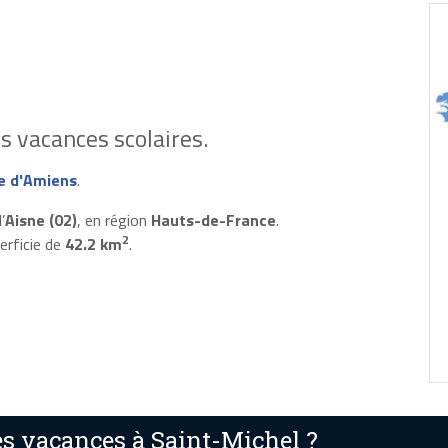
s vacances scolaires.
e d'Amiens
.
’
Aisne (02)
, en région
Hauts-de-France
.
2
erficie de
42.2 km
.
s vacances à Saint-Michel ?