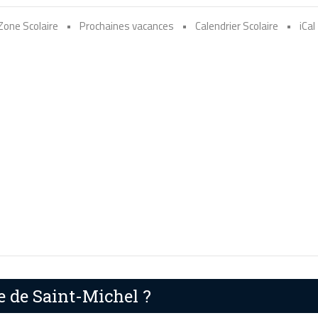
Zone Scolaire
•
Prochaines vacances
•
Calendrier Scolaire
•
iCal
e de Saint-Michel ?