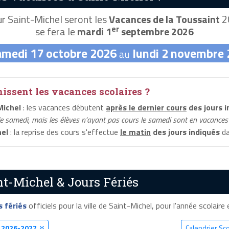
r Saint-Michel seront les
Vacances de la Toussaint
20
er
se fera le
mardi 1
septembre 2026
amedi 17 octobre 2026
lundi 2 novembre
au
ssent les vacances scolaires ?
Michel
: les vacances débutent
après le dernier cours
des jours i
le samedi, mais les élèves n'ayant pas cours le samedi sont en vacances 
hel
: la reprise des cours s'effectue
le matin
des jours indiqués
da
nt-Michel & Jours Fériés
s fériés
officiels pour la ville de Saint-Michel, pour l'année scolaire 
l
2026-2027
Calendrier Sco