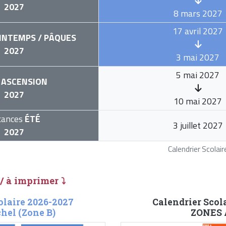
2027
8 mars 2027
17 avril 2027
INTEMPS / PÂQUES
2027
3 mai 2027
5 mai 2027
ASCENSION
2027
10 mai 2027
cances
ÉTÉ
3 juillet 2027
2027
Calendrier Scola
 / à imprimer ⤵
olaire 2026-2027
Calendrier Scol
hel (Zone B)
ZONES A