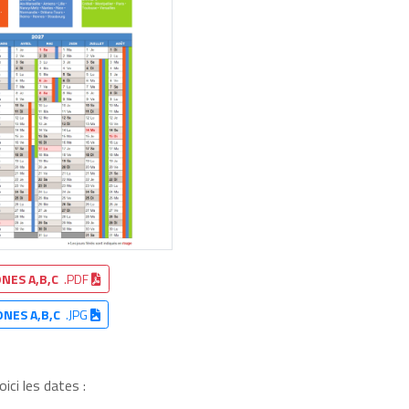
NES A,B,C
.PDF
ONES A,B,C
.JPG
ici les dates :