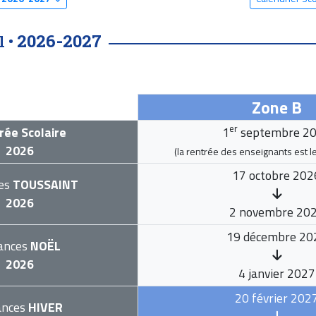
2026-2027
l •
Zone B
er
rée Scolaire
1
septembre 2
2026
(la rentrée des enseignants est l
17 octobre 202
es
TOUSSAINT
2026
2 novembre 20
19 décembre 20
ances
NOËL
2026
4 janvier 2027
20 février 202
ances
HIVER