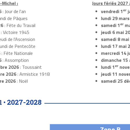
-Michel :
Jours fériés 2027 
er
6
: Jour de l'an
vendredi 1
j
undi de Pâques
lundi 29 mars
er
26
: Fête du Travail
samedi 1
ma
: Victoire 1945
jeudi 6 mai 2
eudi de l'Ascension
samedi 8 mai
Lundi de Pentecôte
lundi 17 mai 
6
: Fête Nationale
mercredi 14 ju
6
: Assomption
dimanche 15 
er
bre 2026
: Toussaint
lundi 1
nove
re 2026
: Armistice 1918
jeudi 11 nov
re 2026
: Noël
samedi 25 dé
2027-2028
l •
Zone B