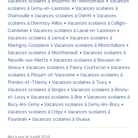
Vacances scolaires à Bruyères-et-Montbérault
•
Vacances
scolaires à Cerny-en-Laonnois
•
Vacances scolaires à
Chamouille
•
Vacances scolaires à Chérêt
•
Vacances
scolaires à Chermizy-Ailles
•
Vacances scolaires à Colligis-
Crandelain
•
Vacances scolaires à Laval-en-Laonnois
•
Vacances scolaires à Lierval
•
Vacances scolaires à
Martigny-Courpierre
•
Vacances scolaires à Montchâlons
•
Vacances scolaires à Monthenault
•
Vacances scolaires à
Neuville-sur-Ailette
•
Vacances scolaires à Nouvion-le-
Vineux
•
Vacances scolaires à Pancy-Courtecon
•
Vacances
scolaires à Ployart-et-Vaurseine
•
Vacances scolaires à
Presles-et-Thierny
•
Vacances scolaires à Trucy
•
Vacances scolaires à Vorges
•
Vacances scolaires à Besny-
et-Loizy
•
Vacances scolaires à Brie
•
Vacances scolaires à
Bucy-lès-Cerny
•
Vacances scolaires à Cerny-lès-Bucy
•
Vacances scolaires à Crépy
•
Vacances scolaires à
Fourdrain
•
Vacances scolaires à Vivaise
Mis à jour le
9 août 2026