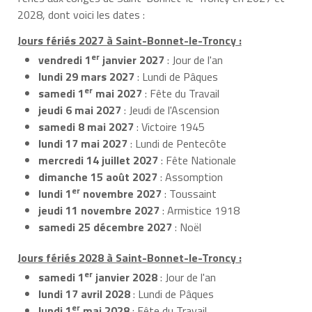
2028, dont voici les dates :
Jours fériés 2027 à Saint-Bonnet-le-Troncy :
er
vendredi 1
janvier 2027
: Jour de l'an
lundi 29 mars 2027
: Lundi de Pâques
er
samedi 1
mai 2027
: Fête du Travail
jeudi 6 mai 2027
: Jeudi de l'Ascension
samedi 8 mai 2027
: Victoire 1945
lundi 17 mai 2027
: Lundi de Pentecôte
mercredi 14 juillet 2027
: Fête Nationale
dimanche 15 août 2027
: Assomption
er
lundi 1
novembre 2027
: Toussaint
jeudi 11 novembre 2027
: Armistice 1918
samedi 25 décembre 2027
: Noël
Jours fériés 2028 à Saint-Bonnet-le-Troncy :
er
samedi 1
janvier 2028
: Jour de l'an
lundi 17 avril 2028
: Lundi de Pâques
er
lundi 1
mai 2028
: Fête du Travail