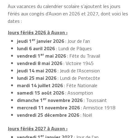
Aux vacances du calendrier scolaire s’ajoutent les jours
fériés aux congés d'Auxon en 2026 et 2027, dont voici les
dates :
Jours fériés 2026 à Auxon :
er
jeudi 1
janvier 2026
: Jour de l'an
lundi 6 avril 2026
: Lundi de Pâques
er
vendredi 1
mai 2026
: Fête du Travail
vendredi 8 mai 2026
: Victoire 1945
jeudi 14 mai 2026
: Jeudi de l'Ascension
lundi 25 mai 2026
: Lundi de Pentecôte
mardi 14 juillet 2026
: Fête Nationale
samedi 15 août 2026
: Assomption
er
dimanche 1
novembre 2026
: Toussaint
mercredi 11 novembre 2026
: Armistice 1918
vendredi 25 décembre 2026
: Noël
Jours fériés 2027 à Auxon :
er
vendredi 1
janvier 2027
: Jour de l'an