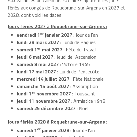
Aux vacances du calendrier scolaire s’ajoutent les jours
fériés aux congés de Roquebrune-sur-Argens en 2027 et
2028, dont voici les dates :
Jours fériés 2027 à Roquebrune-sur-Argens :
er
vendredi 1
janvier 2027
: Jour de l'an
lundi 29 mars 2027
: Lundi de Pâques
er
samedi 1
mai 2027
: Fête du Travail
jeudi 6 mai 2027
: Jeudi de l'Ascension
samedi 8 mai 2027
: Victoire 1945
lundi 17 mai 2027
: Lundi de Pentecôte
mercredi 14 juillet 2027
: Fête Nationale
dimanche 15 août 2027
: Assomption
er
lundi 1
novembre 2027
: Toussaint
jeudi 11 novembre 2027
: Armistice 1918
samedi 25 décembre 2027
: Noël
Jours fériés 2028 à Roquebrune-sur-Argens :
er
samedi 1
janvier 2028
: Jour de l'an