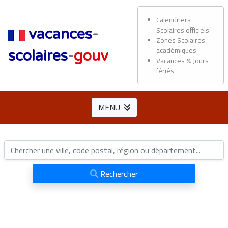
Calendriers
Scolaires officiels
vacances
-
Zones Scolaires
académiques
scolaires
-
gouv
Vacances & Jours
fériés
MENU
Rechercher