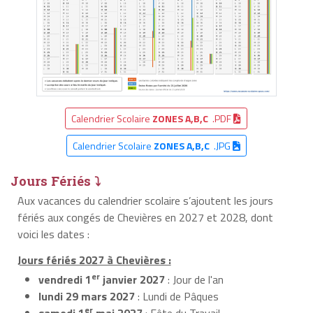
Calendrier Scolaire
ZONES A,B,C
.PDF
Calendrier Scolaire
ZONES A,B,C
.JPG
Jours Fériés ⤵
Aux vacances du calendrier scolaire s’ajoutent les jours
fériés aux congés de Chevières en 2027 et 2028, dont
voici les dates :
Jours fériés 2027 à Chevières :
er
vendredi 1
janvier 2027
: Jour de l'an
lundi 29 mars 2027
: Lundi de Pâques
er
samedi 1
mai 2027
: Fête du Travail