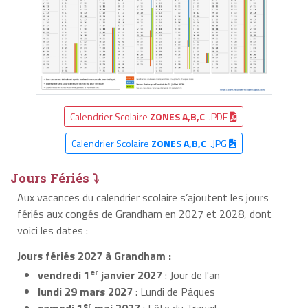
Calendrier Scolaire
ZONES A,B,C
.PDF
Calendrier Scolaire
ZONES A,B,C
.JPG
Jours Fériés ⤵
Aux vacances du calendrier scolaire s’ajoutent les jours
fériés aux congés de Grandham en 2027 et 2028, dont
voici les dates :
Jours fériés 2027 à Grandham :
er
vendredi 1
janvier 2027
: Jour de l'an
lundi 29 mars 2027
: Lundi de Pâques
er
samedi 1
mai 2027
: Fête du Travail