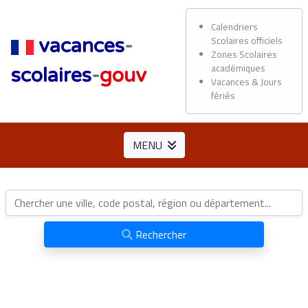
Calendriers
Scolaires officiels
vacances
-
Zones Scolaires
académiques
scolaires
-
gouv
Vacances & Jours
fériés
MENU
Rechercher