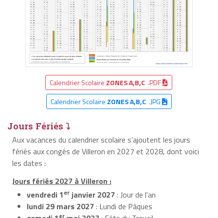
Calendrier Scolaire
ZONES A,B,C
.PDF
Calendrier Scolaire
ZONES A,B,C
.JPG
Jours Fériés ⤵
Aux vacances du calendrier scolaire s’ajoutent les jours
fériés aux congés de Villeron en 2027 et 2028, dont voici
les dates :
Jours fériés 2027 à Villeron :
er
vendredi 1
janvier 2027
: Jour de l'an
lundi 29 mars 2027
: Lundi de Pâques
er
samedi 1
mai 2027
: Fête du Travail