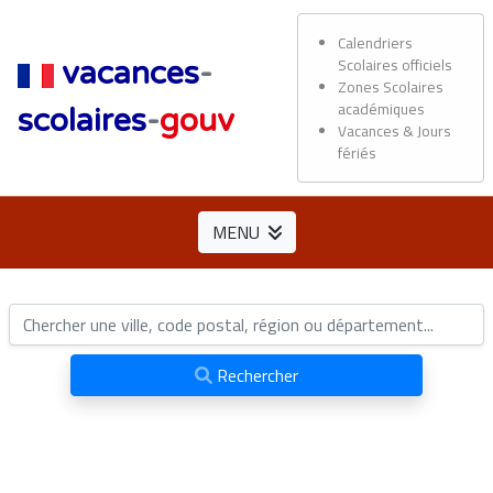
Calendriers
Scolaires officiels
vacances
-
Zones Scolaires
académiques
scolaires
-
gouv
Vacances & Jours
fériés
MENU
Rechercher