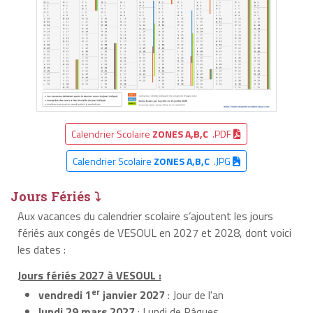
Calendrier Scolaire
ZONES A,B,C
.PDF
Calendrier Scolaire
ZONES A,B,C
.JPG
Jours Fériés ⤵
Aux vacances du calendrier scolaire s’ajoutent les jours
fériés aux congés de VESOUL en 2027 et 2028, dont voici
les dates :
Jours fériés 2027 à VESOUL :
er
vendredi 1
janvier 2027
: Jour de l'an
lundi 29 mars 2027
: Lundi de Pâques