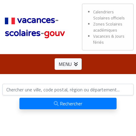
Calendriers
Scolaires officiels
vacances
-
Zones Scolaires
académiques
scolaires
-
gouv
Vacances & Jours
fériés
MENU
Rechercher