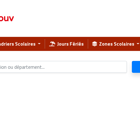
ouv
driers Scolaires
Jours Fériés
Zones Scolaires