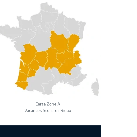
Carte Zone A
Vacances Scolaires Rioux