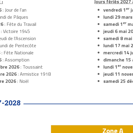
 :
Jours fériés 2027 
er
6
: Jour de l'an
vendredi 1
j
undi de Pâques
lundi 29 mars
er
26
: Fête du Travail
samedi 1
ma
: Victoire 1945
jeudi 6 mai 2
eudi de l'Ascension
samedi 8 mai
Lundi de Pentecôte
lundi 17 mai 
6
: Fête Nationale
mercredi 14 ju
6
: Assomption
dimanche 15 
er
bre 2026
: Toussaint
lundi 1
nove
re 2026
: Armistice 1918
jeudi 11 nov
re 2026
: Noël
samedi 25 dé
7-2028
Zone A