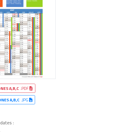
NES A,B,C
.PDF
ONES A,B,C
.JPG
 dates :