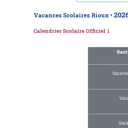
202
Vacances Scolaires Rioux •
Calendrier Scolaire Officiel ⤵
Rent
Vacanc
Vac
Vac