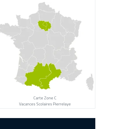
Carte Zone C
Vacances Scolaires Pierrelaye