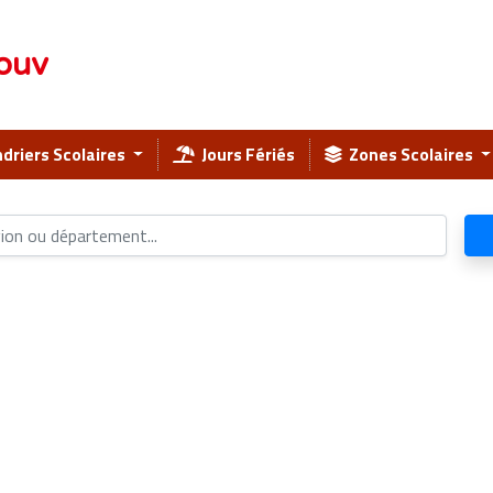
ouv
driers Scolaires
Jours Fériés
Zones Scolaires