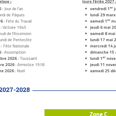
elaye :
Jours fériés 2027 
er
6
: Jour de l'an
vendredi 1
j
undi de Pâques
lundi 29 mars
er
26
: Fête du Travail
samedi 1
ma
: Victoire 1945
jeudi 6 mai 2
eudi de l'Ascension
samedi 8 mai
Lundi de Pentecôte
lundi 17 mai 
6
: Fête Nationale
mercredi 14 ju
6
: Assomption
dimanche 15 
er
bre 2026
: Toussaint
lundi 1
nove
re 2026
: Armistice 1918
jeudi 11 nov
re 2026
: Noël
samedi 25 dé
2027-2028
Zone C