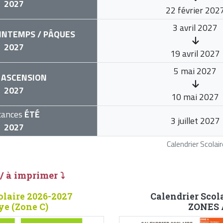
2027
22 février 202
3 avril 2027
INTEMPS / PÂQUES
2027
19 avril 2027
5 mai 2027
ASCENSION
2027
10 mai 2027
cances
ÉTÉ
3 juillet 2027
2027
Calendrier Scola
 / à imprimer ⤵
olaire 2026-2027
Calendrier Scol
ye (Zone C)
ZONES A