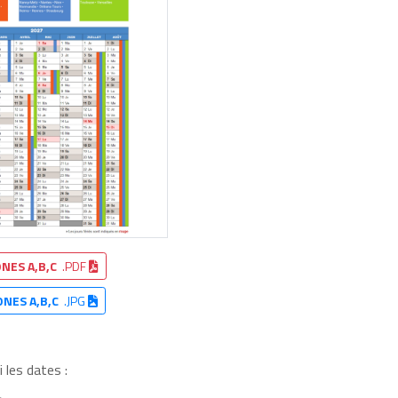
NES A,B,C
.PDF
ONES A,B,C
.JPG
 les dates :