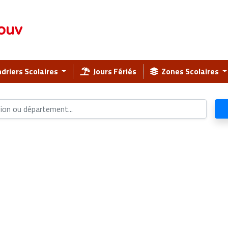
ouv
driers Scolaires
Jours Fériés
Zones Scolaires