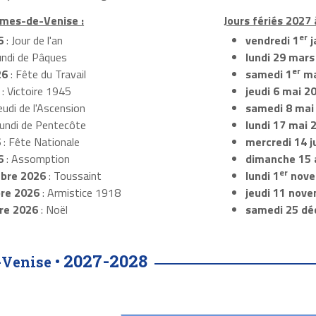
umes-de-Venise :
Jours fériés 2027
er
6
: Jour de l'an
vendredi 1
j
undi de Pâques
lundi 29 mars
er
26
: Fête du Travail
samedi 1
ma
: Victoire 1945
jeudi 6 mai 2
eudi de l'Ascension
samedi 8 mai
Lundi de Pentecôte
lundi 17 mai 
6
: Fête Nationale
mercredi 14 ju
6
: Assomption
dimanche 15 
er
bre 2026
: Toussaint
lundi 1
nove
re 2026
: Armistice 1918
jeudi 11 nov
re 2026
: Noël
samedi 25 dé
2027-2028
-Venise •