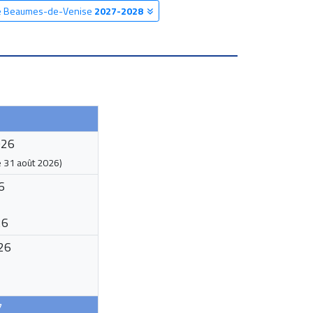
ire Beaumes-de-Venise
2027-2028
026
e
31 août 2026
)
6
26
26
7