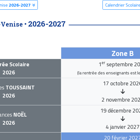
enise
2026-2027
Calendrier Scola
2026-2027
-Venise •
Zone B
er
rée Scolaire
1
septembre 2
2026
(la rentrée des enseignants est l
17 octobre 202
es
TOUSSAINT
2026
2 novembre 20
19 décembre 20
ances
NOËL
2026
4 janvier 2027
20 février 202