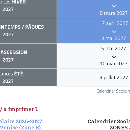
ances
HIVER
2027
8 mars 2027
17 avril 2027
INTEMPS / PÂQUES
2027
3 mai 2027
5 mai 2027
ASCENSION
2027
10 mai 2027
cances
ÉTÉ
3 juillet 2027
2027
Calendrier Scola
 / à imprimer ⤵
olaire 2026-2027
Calendrier Scol
Venise (Zone B)
ZONES A