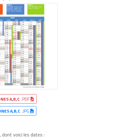
NES A,B,C
.PDF
ONES A,B,C
.JPG
dont voici les dates :