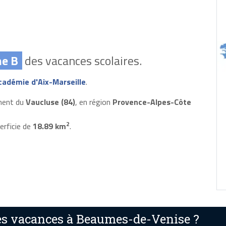
ne B
des vacances scolaires.
cadémie d'Aix-Marseille
.
ment du
Vaucluse (84)
, en région
Provence-Alpes-Côte
2
erficie de
18.89 km
.
s vacances à Beaumes-de-Venise ?