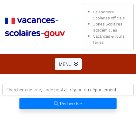
Calendriers
Scolaires officiels
vacances
-
Zones Scolaires
académiques
scolaires
-
gouv
Vacances & Jours
fériés
MENU
Rechercher