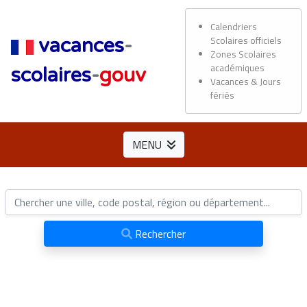
Calendriers
Scolaires officiels
vacances
-
Zones Scolaires
académiques
scolaires
-
gouv
Vacances & Jours
fériés
MENU
Rechercher