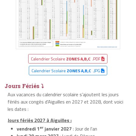
Calendrier Scolaire
ZONES A,B,C
.PDF
Calendrier Scolaire
ZONES A,B,C
.JPG
Jours Fériés ⤵
Aux vacances du calendrier scolaire s’ajoutent les jours
fériés aux congés d'Aiguilles en 2027 et 2028, dont voici
les dates :
Jours fériés 2027 à Aiguilles :
er
vendredi 1
janvier 2027
: Jour de l'an
lundi 29 mars 2027
: Lundi de Pâques