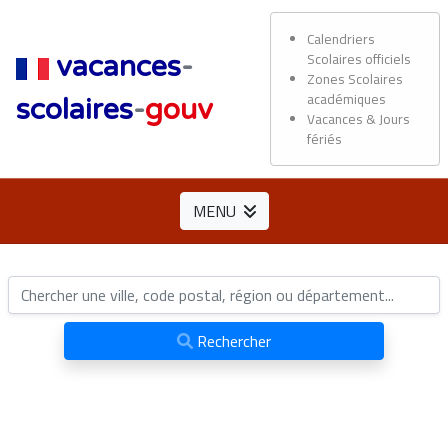
Calendriers
Scolaires officiels
vacances
-
Zones Scolaires
académiques
scolaires
-
gouv
Vacances & Jours
fériés
MENU
Rechercher