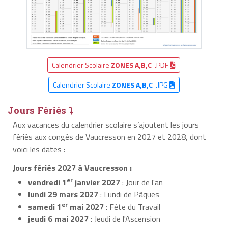
Calendrier Scolaire
ZONES A,B,C
.PDF
Calendrier Scolaire
ZONES A,B,C
.JPG
Jours Fériés ⤵
Aux vacances du calendrier scolaire s’ajoutent les jours
fériés aux congés de Vaucresson en 2027 et 2028, dont
voici les dates :
Jours fériés 2027 à Vaucresson :
er
vendredi 1
janvier 2027
: Jour de l'an
lundi 29 mars 2027
: Lundi de Pâques
er
samedi 1
mai 2027
: Fête du Travail
jeudi 6 mai 2027
: Jeudi de l'Ascension