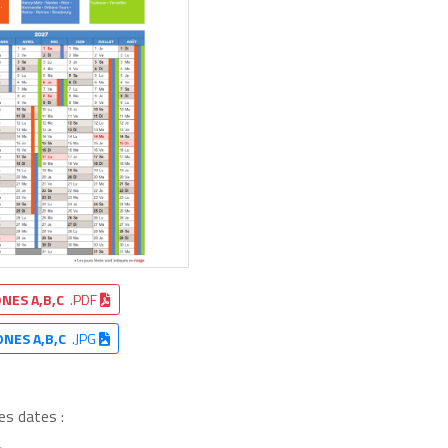
NES A,B,C
.PDF
ONES A,B,C
.JPG
es dates :