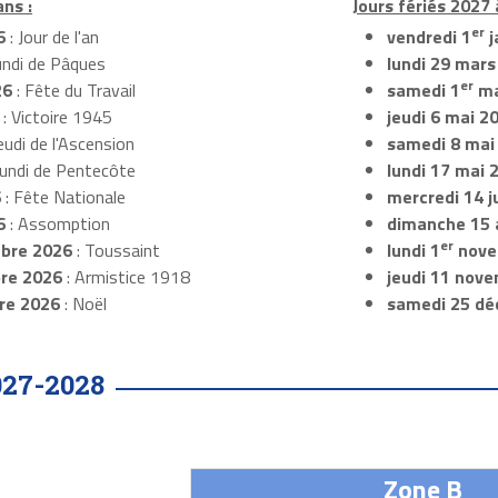
ans :
Jours fériés 2027 
er
6
: Jour de l'an
vendredi 1
j
undi de Pâques
lundi 29 mars
er
26
: Fête du Travail
samedi 1
ma
: Victoire 1945
jeudi 6 mai 2
eudi de l'Ascension
samedi 8 mai
Lundi de Pentecôte
lundi 17 mai 
6
: Fête Nationale
mercredi 14 ju
6
: Assomption
dimanche 15 
er
bre 2026
: Toussaint
lundi 1
nove
re 2026
: Armistice 1918
jeudi 11 nov
re 2026
: Noël
samedi 25 dé
027-2028
Zone B