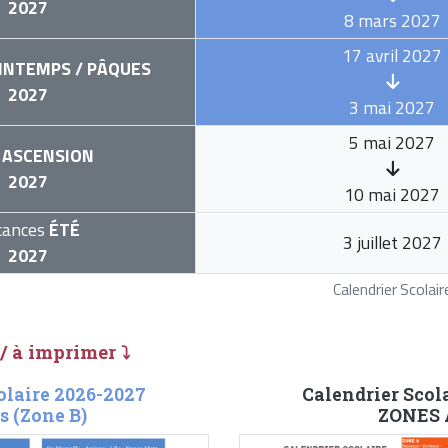
2027
8 mars 2027
17 avril 2027
INTEMPS / PÂQUES
2027
3 mai 2027
5 mai 2027
ASCENSION
2027
10 mai 2027
cances
ÉTÉ
3 juillet 2027
2027
Calendrier Scola
 / à imprimer ⤵
olaire 2026-2027
Calendrier Scol
s (Zone B)
ZONES A