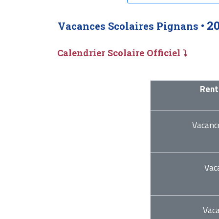
2
Vacances Scolaires Pignans •
Calendrier Scolaire Officiel ⤵
Rent
Vacanc
Vac
Vac