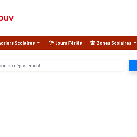
ouv
driers Scolaires
Jours Fériés
Zones Scolaires