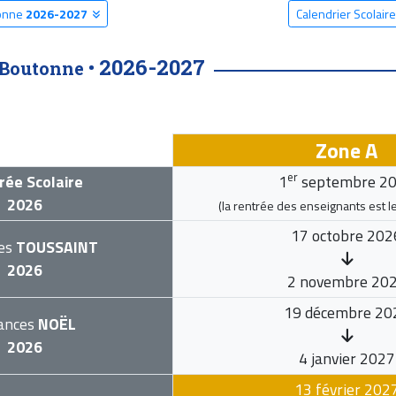
tonne
2026-2027
Calendrier Scolair
2026-2027
-Boutonne •
Zone A
er
rée Scolaire
1
septembre 2
2026
(la rentrée des enseignants est l
17 octobre 202
es
TOUSSAINT
2026
2 novembre 20
19 décembre 20
ances
NOËL
2026
4 janvier 2027
13 février 202