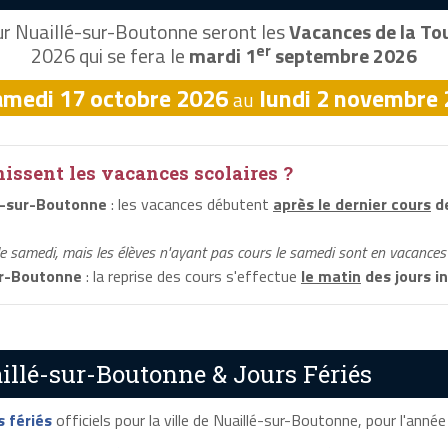
r Nuaillé-sur-Boutonne seront les
Vacances de la To
er
2026 qui se fera le
mardi 1
septembre 2026
amedi 17 octobre 2026
lundi 2 novembre
au
ssent les vacances scolaires ?
é-sur-Boutonne
: les vacances débutent
après le dernier cours
de
le samedi, mais les élèves n'ayant pas cours le samedi sont en vacances 
ur-Boutonne
: la reprise des cours s'effectue
le matin
des jours i
illé-sur-Boutonne & Jours Fériés
s fériés
officiels pour la ville de Nuaillé-sur-Boutonne, pour l'année 