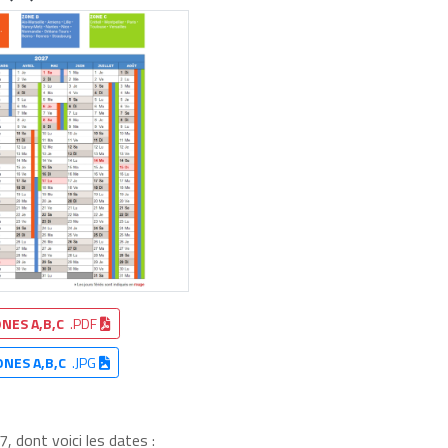
NES A,B,C
.PDF
ONES A,B,C
.JPG
, dont voici les dates :