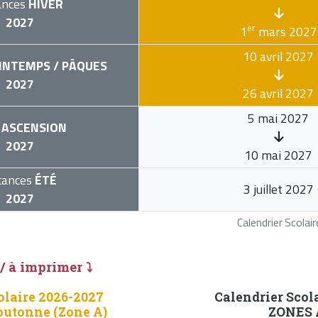
ances
HIVER
2027
er
1
mars 2027
10 avril 2027
INTEMPS / PÂQUES
2027
26 avril 2027
5 mai 2027
ASCENSION
2027
10 mai 2027
cances
ÉTÉ
3 juillet 2027
2027
Calendrier Scola
 / à imprimer ⤵
olaire 2026-2027
Calendrier Scol
outonne (Zone A)
ZONES A