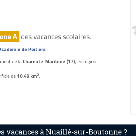
one A
des vacances scolaires.
Académie de Poitiers
.
ement de la
Charente-Maritime (17)
, en région
2
rficie de
10.48 km
.
s vacances à Nuaillé-sur-Boutonne ?