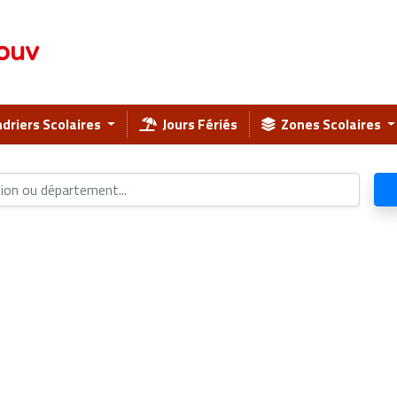
ouv
driers Scolaires
Jours Fériés
Zones Scolaires