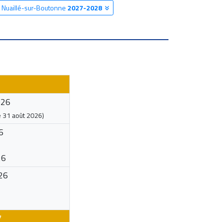
e Nuaillé-sur-Boutonne
2027-2028
026
e
31 août 2026
)
6
26
26
7