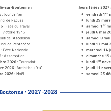
llé-sur-Boutonne :
Jours fériés 2027
er
6
: Jour de l'an
vendredi 1
j
undi de Pâques
lundi 29 mars
er
26
: Fête du Travail
samedi 1
ma
: Victoire 1945
jeudi 6 mai 2
eudi de l'Ascension
samedi 8 mai
Lundi de Pentecôte
lundi 17 mai 
6
: Fête Nationale
mercredi 14 ju
6
: Assomption
dimanche 15 
er
bre 2026
: Toussaint
lundi 1
nove
re 2026
: Armistice 1918
jeudi 11 nov
re 2026
: Noël
samedi 25 dé
2027-2028
-Boutonne •