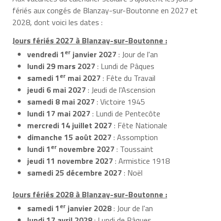
fériés aux congés de Blanzay-sur-Boutonne en 2027 et
2028, dont voici les dates :
Jours fériés 2027 à Blanzay-sur-Boutonne :
er
vendredi 1
janvier 2027
: Jour de l'an
lundi 29 mars 2027
: Lundi de Pâques
er
samedi 1
mai 2027
: Fête du Travail
jeudi 6 mai 2027
: Jeudi de l'Ascension
samedi 8 mai 2027
: Victoire 1945
lundi 17 mai 2027
: Lundi de Pentecôte
mercredi 14 juillet 2027
: Fête Nationale
dimanche 15 août 2027
: Assomption
er
lundi 1
novembre 2027
: Toussaint
jeudi 11 novembre 2027
: Armistice 1918
samedi 25 décembre 2027
: Noël
Jours fériés 2028 à Blanzay-sur-Boutonne :
er
samedi 1
janvier 2028
: Jour de l'an
lundi 17 avril 2028
: Lundi de Pâques