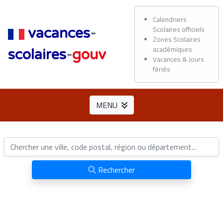
Calendriers
Scolaires officiels
vacances
-
Zones Scolaires
académiques
scolaires
-
gouv
Vacances & Jours
fériés
MENU
Rechercher