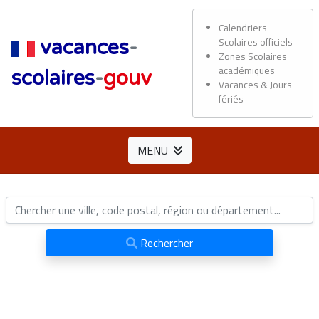
Calendriers
Scolaires officiels
vacances
-
Zones Scolaires
académiques
scolaires
-
gouv
Vacances & Jours
fériés
MENU
Rechercher