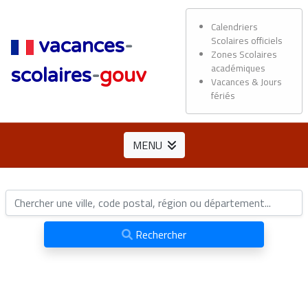
Calendriers
Scolaires officiels
vacances
-
Zones Scolaires
académiques
scolaires
-
gouv
Vacances & Jours
fériés
MENU
Rechercher